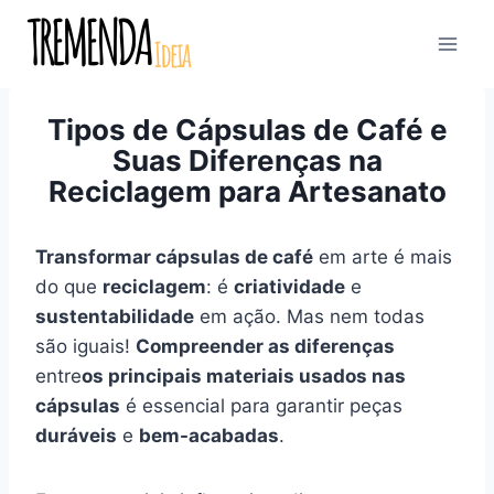
Pular
para
o
Conteúdo
Tipos de Cápsulas de Café e
Suas Diferenças na
Reciclagem para Artesanato
Transformar cápsulas de café
em arte é mais
do que
reciclagem
: é
criatividade
e
sustentabilidade
em ação. Mas nem todas
são iguais!
Compreender as diferenças
entre
os principais materiais usados nas
cápsulas
é essencial para garantir peças
duráveis
e
bem-acabadas
.