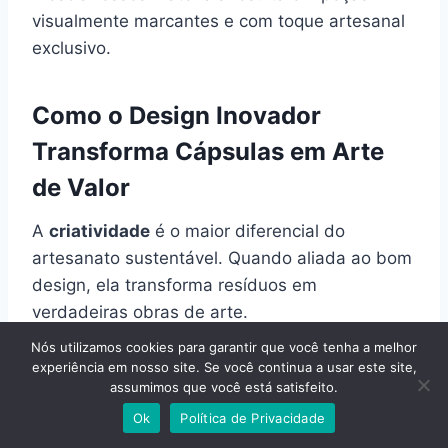
visualmente marcantes e com toque artesanal
exclusivo.
Como o Design Inovador
Transforma Cápsulas em Arte
de Valor
A
criatividade
é o maior diferencial do
artesanato sustentável. Quando aliada ao bom
design, ela transforma resíduos em
verdadeiras obras de arte.
Nós utilizamos cookies para garantir que você tenha a melhor
experiência em nosso site. Se você continua a usar este site,
Peças bem planejadas, com
composições
assumimos que você está satisfeito.
harmônicas, paletas criativas e acabamentos
Ok
Política de Privacidade
cuidadosos
, são naturalmente mais