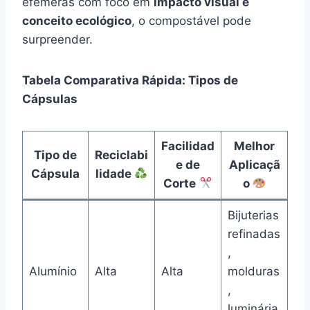
efêmeras com foco em
impacto visual e
conceito ecológico
, o compostável pode
surpreender.
Tabela Comparativa Rápida: Tipos de
Cápsulas
Facilidad
Melhor
Tipo de
Reciclabi
e de
Aplicaçã
Cápsula
lidade
Corte
o
Bijuterias
refinadas
,
Alumínio
Alta
Alta
molduras
,
luminária