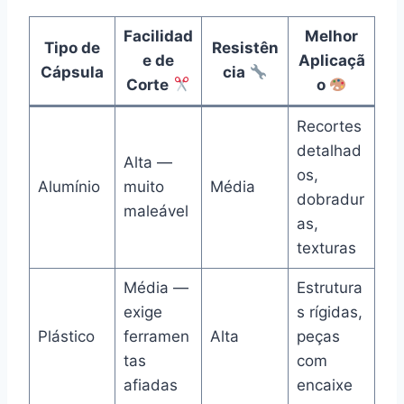
Facilidad
Melhor
Tipo de
Resistên
e de
Aplicaçã
Cápsula
cia
Corte
o
Recortes
detalhad
Alta —
os,
Alumínio
muito
Média
dobradur
maleável
as,
texturas
Média —
Estrutura
exige
s rígidas,
Plástico
ferramen
Alta
peças
tas
com
afiadas
encaixe