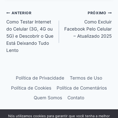
Navegação
ANTERIOR
PRÓXIMO
Como Testar Internet
Como Excluir
de
do Celular (3G, 4G ou
Facebook Pelo Celular
Post
5G) e Descobrir o Que
– Atualizado 2025
Está Deixando Tudo
Lento
Política de Privacidade
Termos de Uso
Política de Cookies
Política de Comentários
Quem Somos
Contato
Nós utilizamos cookies para garantir que você tenha a melhor